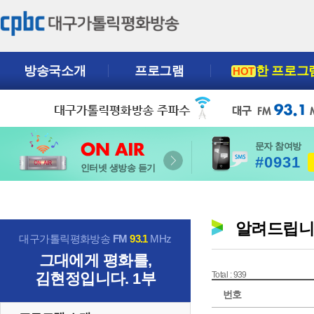
방송국소개
프로그램
한 프로그
HOT
문자 참여방
#0931
인터넷 생방송 듣기
알려드립
대구가톨릭평화방송
FM
93.1
MHz
그대에게 평화를,
김현정입니다. 1부
Total : 939
번호