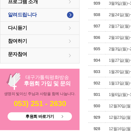
프로그램 소개
939
3월9일(뭘)~
알려드립니다
938
2월24일(월)
937
2월17일(월)
다시듣기
936
2월10일(월)
참여하기
935
2월3일(월)~
문자참여
934
1월27일(월)
933
1월20일(월)
대구
가톨릭
평화방송
후원회 가입 및 문의
932
1월13일(월)
생명의 빛이신 주님과 사랑을 함께 나눕니다.
931
1월6일(월)~
053) 251 - 2630
930
12월30일(월
후원회 바로가기
929
12월23일(월
928
12월16일(월