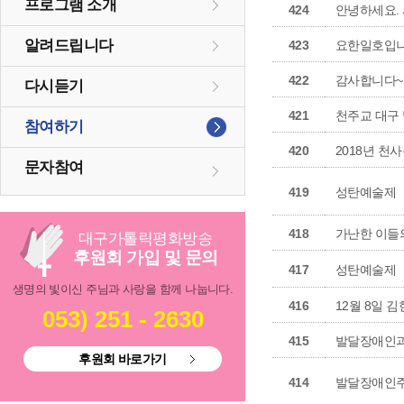
프로그램 소개
424
안녕하세요.
알려드립니다
423
요한일호입니
422
감사합니다~.
다시듣기
421
천주교 대구
참여하기
420
2018년 천
문자참여
419
성탄예술제
418
가난한 이들의
대구
가톨릭
평화방송
후원회 가입 및 문의
417
성탄예술제
생명의 빛이신 주님과 사랑을 함께 나눕니다.
416
12월 8일 
053) 251 - 2630
415
발달장애인과
후원회 바로가기
414
발달장애인