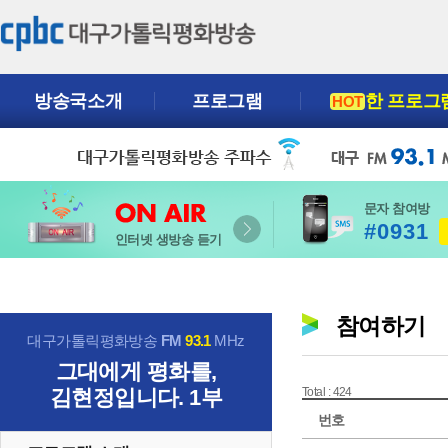
방송국소개
프로그램
한 프로그
HOT
문자 참여방
#0931
인터넷 생방송 듣기
참여하기
대구가톨릭평화방송
FM
93.1
MHz
그대에게 평화를,
김현정입니다. 1부
Total : 424
번호