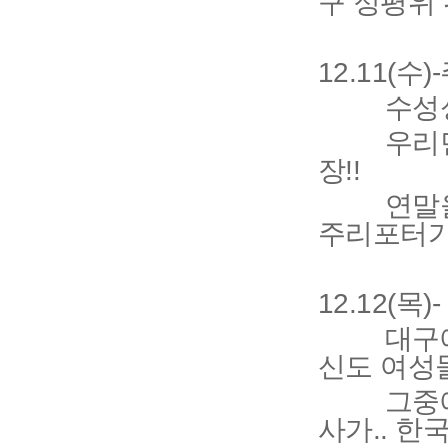
구 정평위
12.11(수
수성성당
우리민족은
장!!
연말을 맞
주리포터가
12.12(목
대구에 그
신도 여성
그중에 지
사가.. 한