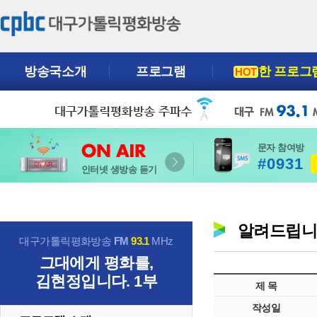
방송국소개
프로그램
한 프로그
HOT
문자 참여방
#0931
인터넷 생방송 듣기
알려드립
대구가톨릭평화방송
FM
93.1
MHz
그대에게 평화를,
김현정입니다. 1부
제 목
작성일