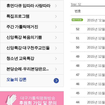
Total : 52
휴먼다큐 임따라 사랑따라
번호
특집프로그램
2015년 '
주간 가톨릭매거진
52
2015년 12
신앙특강 복음의기쁨
51
2015년 12
50
2015년 12
신앙특강 대구천주교인들
49
2015년 12
청소년 교육특강
48
2015년 11
본당순례-우리본당은요...
47
2015년 11
오늘의 강론
46
2015년 11
45
2015년 11
대구
가톨릭
평화방송
44
2015년 11
후원회 가입 및 문의