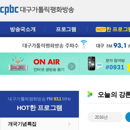
방송국소개
프로그램
한 프로그
HOT
문자 참여방
#0931
인터넷 생방송 듣기
오늘의 강
대구가톨릭평화방송
FM
93.1
MHz
HOT
한 프로그램
2016년
개국기념특집