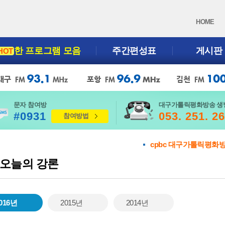
HOME
한 프로그램 모음
주간편성표
게시판
HOT
문자 참여방
대구가톨릭평화방송 생
#0931
053. 251. 2
참여방법
cpbc 대구가톨릭평화
오늘의 강론
016년
2015년
2014년