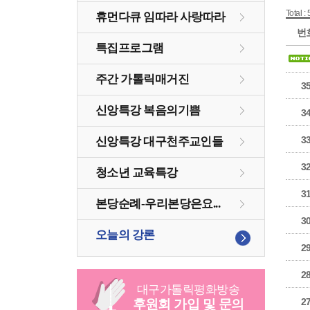
Total : 
휴먼다큐 임따라 사랑따라
번
특집프로그램
주간 가톨릭매거진
3
신앙특강 복음의기쁨
3
3
신앙특강 대구천주교인들
3
청소년 교육특강
3
본당순례-우리본당은요...
3
오늘의 강론
2
2
대구
가톨릭
평화방송
2
후원회 가입 및 문의