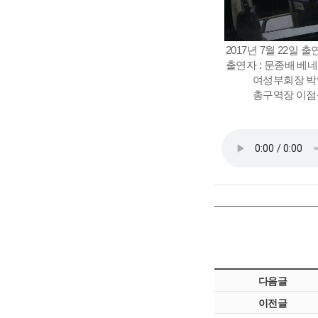
2017년 7월 22
출연자 : 문종배 베
여성부회장 박영
총구역장 이점숙 
다음글
이전글