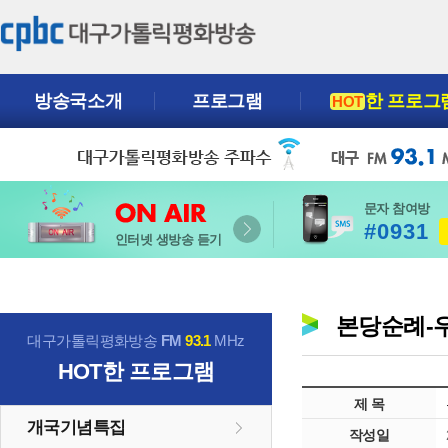
방송국소개
프로그램
한 프로그
HOT
문자 참여방
#0931
인터넷 생방송 듣기
본당순례-우
대구가톨릭평화방송
FM
93.1
MHz
HOT
한 프로그램
제 목
개국기념특집
작성일