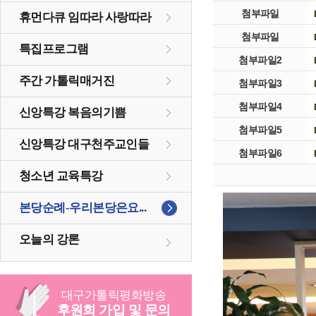
첨부파일
휴먼다큐 임따라 사랑따라
첨부파일
특집프로그램
첨부파일2
주간 가톨릭매거진
첨부파일3
첨부파일4
신앙특강 복음의기쁨
첨부파일5
신앙특강 대구천주교인들
첨부파일6
청소년 교육특강
본당순례-우리본당은요...
오늘의 강론
대구
가톨릭
평화방송
후원회 가입 및 문의