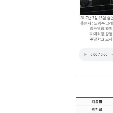
2017년 7월 15
출연자 : 노광수 그
총구역장 황미연
제대회장 장영화 
주일학교 교사회
다음글
이전글