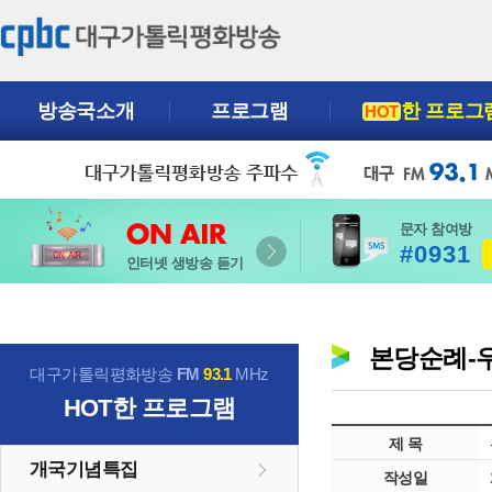
방송국소개
프로그램
한 프로그
HOT
문자 참여방
#0931
인터넷 생방송 듣기
본당순례-우
대구가톨릭평화방송
FM
93.1
MHz
HOT
한 프로그램
제 목
개국기념특집
작성일