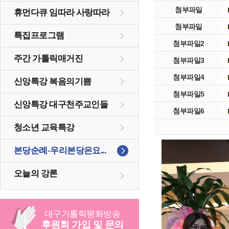
첨부파일
휴먼다큐 임따라 사랑따라
첨부파일
특집프로그램
첨부파일2
주간 가톨릭매거진
첨부파일3
첨부파일4
신앙특강 복음의기쁨
첨부파일5
신앙특강 대구천주교인들
첨부파일6
청소년 교육특강
본당순례-우리본당은요...
오늘의 강론
대구
가톨릭
평화방송
후원회 가입 및 문의