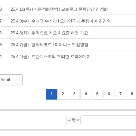
8
25.4.10(목) l 마음정화책방 l 교보문고 문학담당 김정화
7
25.4.9(수) l 수다와 수라간 l 요리연구가 쿠킹마마 김경숙
6
25.4.8(화) l 추억으로 가요 & 요즘 어떤 가요
5
25.4.7(월) l 평화레코드 l 피아니스트 김명철
4
25.4.4(금) l 프란치스코의 프리한 프라이데이
1
2
3
4
5
6
7
8