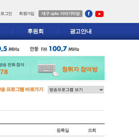
로그인
회원가입
대구 cpbc 이야기마당
후원회
광고안내
방송 전화 참여
청취자 참여방
678
방송 프로그램 바로가기
등록일
조회