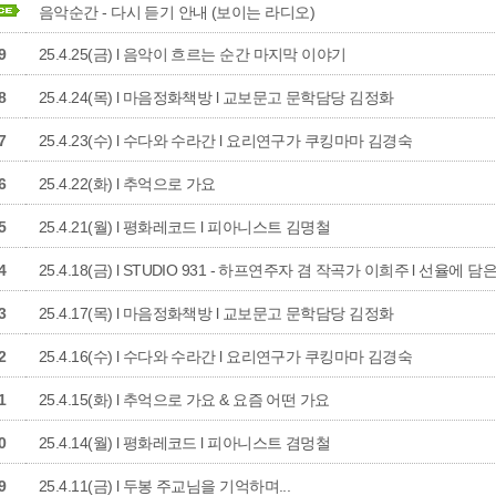
음악순간 - 다시 듣기 안내 (보이는 라디오)
9
25.4.25(금) l 음악이 흐르는 순간 마지막 이야기
8
25.4.24(목) l 마음정화책방 l 교보문고 문학담당 김정화
7
25.4.23(수) l 수다와 수라간 l 요리연구가 쿠킹마마 김경숙
6
25.4.22(화) l 추억으로 가요
5
25.4.21(월) l 평화레코드 l 피아니스트 김명철
4
25.4.18(금) l STUDIO 931 - 하프연주자 겸 작곡가 이희주 l 선율에
3
25.4.17(목) l 마음정화책방 l 교보문고 문학담당 김정화
2
25.4.16(수) l 수다와 수라간 l 요리연구가 쿠킹마마 김경숙
1
25.4.15(화) l 추억으로 가요 & 요즘 어떤 가요
0
25.4.14(월) l 평화레코드 l 피아니스트 겸멍철
9
25.4.11(금) l 두봉 주교님을 기억하며...