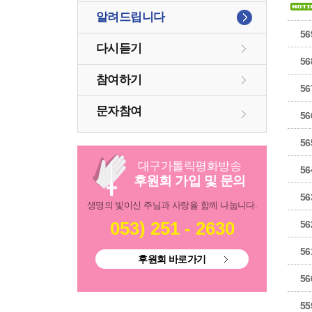
알려드립니다
56
다시듣기
56
참여하기
56
문자참여
56
56
대구
가톨릭
평화방송
56
후원회 가입 및 문의
56
생명의 빛이신 주님과 사랑을 함께 나눕니다.
053) 251 - 2630
56
56
후원회 바로가기
56
55