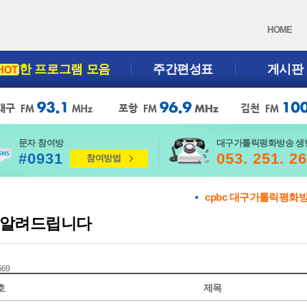
HOME
한 프로그램 모음
주간편성표
게시판
HOT
문자 참여방
대구가톨릭평화방송 생
#0931
053. 251. 2
참여방법
cpbc 대구가톨릭평화
알려드립니다
 569
호
제목