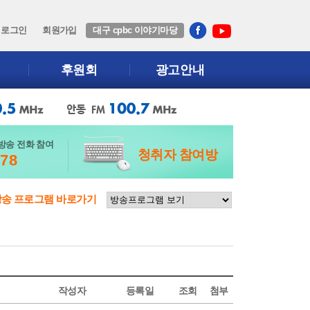
로그인
회원가입
대구 cpbc 이야기마당
후원회
광고안내
방송 전화 참여
청취자 참여방
678
방송 프로그램 바로가기
작성자
등록일
조회
첨부