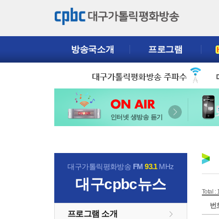
방송국소개
프로그램
인터넷 생방송 듣기
대구가톨릭평화방송
FM
93.1
MHz
대구cpbc뉴스
Total : 
번
프로그램 소개