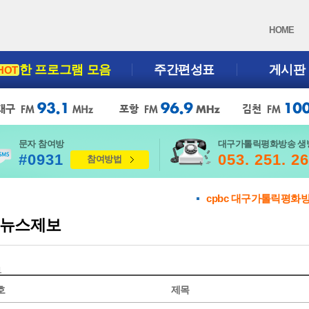
HOME
한 프로그램 모음
주간편성표
게시판
HOT
문자 참여방
대구가톨릭평화방송 생
#0931
053. 251. 2
참여방법
cpbc 대구가톨릭평화
뉴스제보
1
호
제목