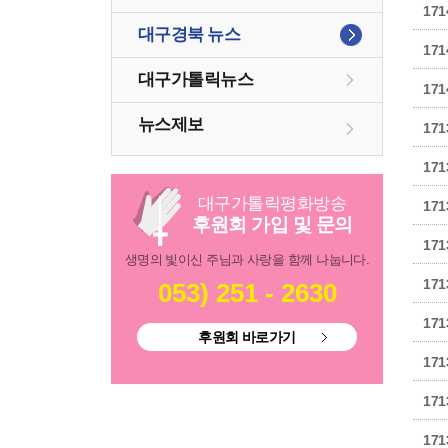
171
대구경북 뉴스
171
대구가톨릭뉴스
171
뉴스제보
171
171
대구
가톨릭
평화방송
171
후원회 가입 및 문의
171
생명의 빛이신 주님과 사랑을 함께 나눕니다.
171
053) 251 - 2630
171
후원회 바로가기
171
171
171