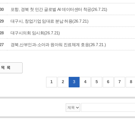
30
포항, 경북 첫 민간 글로벌 AI 데이터센터 착공(26.7.21)
29
대구시, 창업기업 임대료 분납 허용(26.7.21)
28
대구시의회 임시회(26.7.21)
27
경북,산부인과-소아과 원아워 진료체계 호응(26.7.21.)
1
2
3
4
5
6
7
8