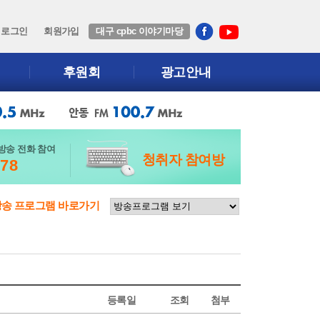
로그인
회원가입
대구 cpbc 이야기마당
후원회
광고안내
방송 전화 참여
청취자 참여방
678
방송 프로그램 바로가기
등록일
조회
첨부