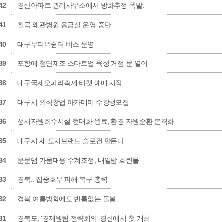
42
경산아파트 관리사무소에서 방화추정 폭발.
41
칠곡 왜관병원 응급실 운영 중단
40
대구무더위쉼터 버스 운영
39
포항에 첨단제조 스타트업 육성 거점 문 열어
38
대구국제오페라축제 티켓 예매 시작
37
대구시 외식창업 아카데미 수강생모집
36
성서자원회수시설 현대화 완료, 환경 자원순환 본격화
35
대구시 새 도시브랜드 슬로건 만든다
34
운문댐 가뭄대응 수계조정, 내일밤 흐린물
33
경북.. 집중호우 피해 복구 총력
32
경북 여름방학에도 빈틈없는 돌봄
31
경북도, '경제원팀 전략회의' 경산에서 첫 개최