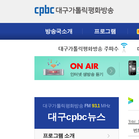
방송국소개
프로그램
인터넷 생방송 듣기
대구가톨릭평화방송
FM
93.1
MHz
대구cpbc뉴스
Total :
번
프로그램 소개