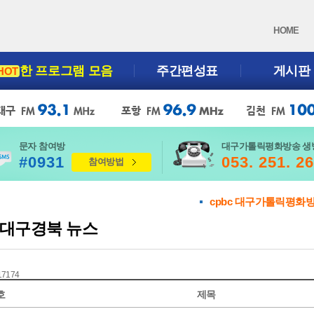
HOME
한 프로그램 모음
주간편성표
게시판
HOT
문자 참여방
대구가톨릭평화방송 생
#0931
053. 251. 2
참여방법
cpbc 대구가톨릭평화
대구경북 뉴스
 17174
호
제목