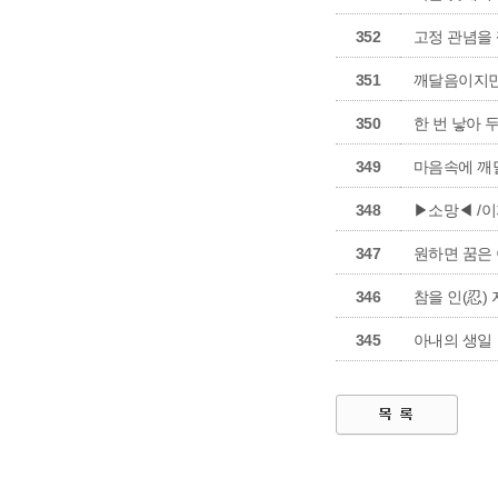
352
고정 관념을 
351
깨달음이지민
350
한 번 낳아 두
349
마음속에 깨
348
▶소망◀ /
347
원하면 꿈은
346
참을 인(忍)
345
아내의 생일