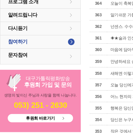
프로그램 소개
364
오늘이 축복
알려드립니다
363
알기쉬운 가
362
넌센스. 수
다시듣기
361
◈★술과 인
참여하기
360
마음에 담아두
문자참여
359
안녕하세요 
358
새해엔 이렇
대구
가톨릭
평화방송
후원회 가입 및 문의
357
오늘 당신에
생명의 빛이신 주님과 사랑을 함께 나눕니다.
356
어느 현자의
053) 251 - 2630
355
행복은 당신
후원회 바로가기
354
당신은 누구
353
작은 것에서