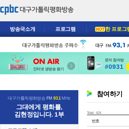
방송국소개
프로그램
한 프로그
HOT
문자 참여방
#0931
인터넷 생방송 듣기
참여하기
대구가톨릭평화방송
FM
93.1
MHz
그대에게 평화를,
김현정입니다. 1부
Total : 424
번호