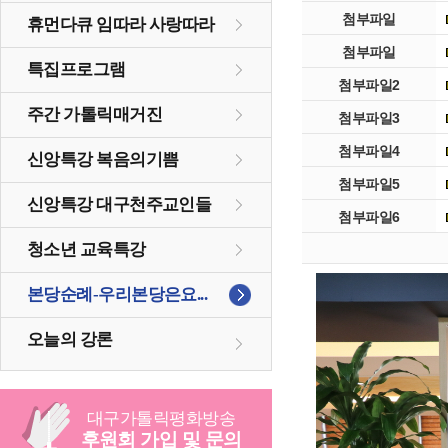
첨부파일
휴먼다큐 임따라 사랑따라
첨부파일
특집프로그램
첨부파일2
주간 가톨릭매거진
첨부파일3
첨부파일4
신앙특강 복음의기쁨
첨부파일5
신앙특강 대구천주교인들
첨부파일6
청소년 교육특강
본당순례-우리본당은요...
오늘의 강론
대구
가톨릭
평화방송
후원회 가입 및 문의