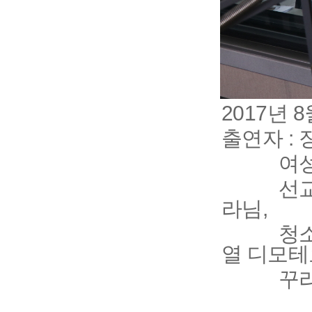
2017년
출연자 :
여성부
선교위원
라님,
청소년위
열 디모테
꾸리아 