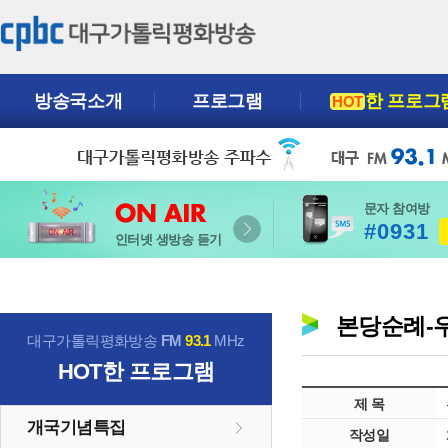
방송국소개
프로그램
한 프로그
HOT
문자 참여방
#0931
인터넷 생방송 듣기
본당순례-우
대구가톨릭평화방송
FM
93.1
MHz
HOT
한 프로그램
제 목
개국기념특집
작성일