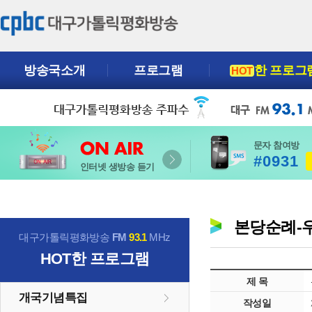
방송국소개
프로그램
한 프로그
HOT
문자 참여방
#0931
인터넷 생방송 듣기
본당순례-우
대구가톨릭평화방송
FM
93.1
MHz
HOT
한 프로그램
제 목
개국기념특집
작성일