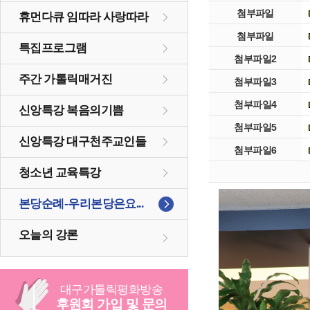
첨부파일
휴먼다큐 임따라 사랑따라
첨부파일
특집프로그램
첨부파일2
주간 가톨릭매거진
첨부파일3
첨부파일4
신앙특강 복음의기쁨
첨부파일5
신앙특강 대구천주교인들
첨부파일6
청소년 교육특강
본당순례-우리본당은요...
오늘의 강론
대구
가톨릭
평화방송
후원회 가입 및 문의