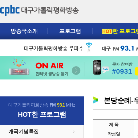
방송국소개
프로그램
한 프로그
HOT
문자 참여방
#0931
인터넷 생방송 듣기
본당순례-우
대구가톨릭평화방송
FM
93.1
MHz
HOT
한 프로그램
제 목
개국기념특집
작성일