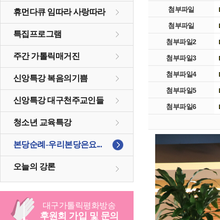
첨부파일
휴먼다큐 임따라 사랑따라
첨부파일
특집프로그램
첨부파일2
주간 가톨릭매거진
첨부파일3
첨부파일4
신앙특강 복음의기쁨
첨부파일5
신앙특강 대구천주교인들
첨부파일6
청소년 교육특강
본당순례-우리본당은요...
오늘의 강론
대구
가톨릭
평화방송
후원회 가입 및 문의