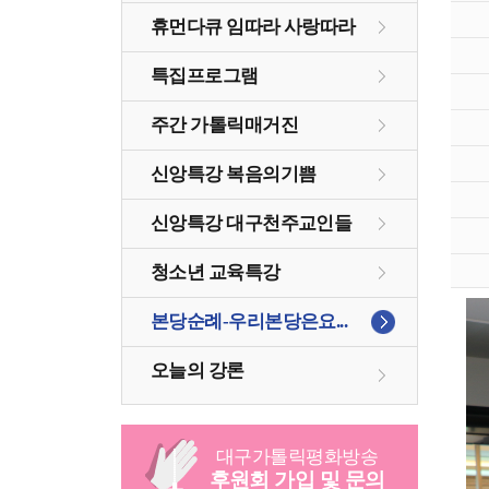
휴먼다큐 임따라 사랑따라
특집프로그램
주간 가톨릭매거진
신앙특강 복음의기쁨
신앙특강 대구천주교인들
청소년 교육특강
본당순례-우리본당은요...
오늘의 강론
대구
가톨릭
평화방송
후원회 가입 및 문의