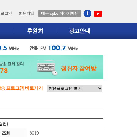
로그인
회원가입
대구 cpbc 이야기마당
후원회
광고안내
방송 전화 참여
청취자 참여방
678
방송 프로그램 바로가기
당편)
조회
8619