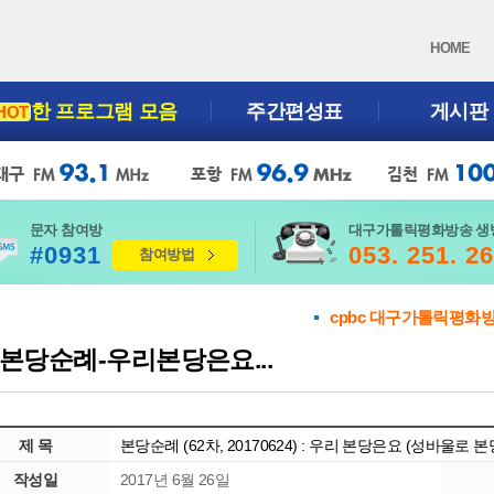
HOME
한 프로그램 모음
주간편성표
게시판
HOT
문자 참여방
대구가톨릭평화방송 생
#0931
053. 251. 2
참여방법
cpbc 대구가톨릭평화
본당순례-우리본당은요...
제 목
본당순례 (62차, 20170624) : 우리 본당은요 (성바울로 본
작성일
2017년 6월 26일