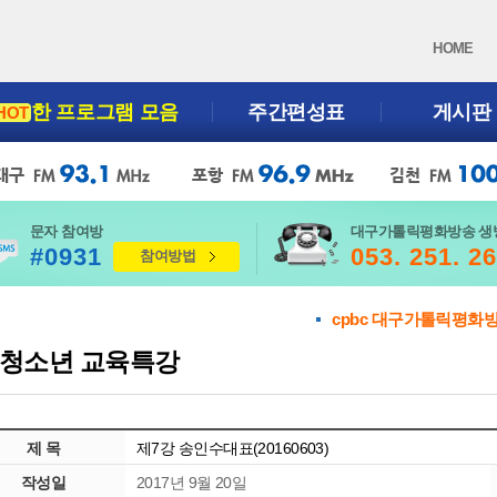
HOME
한 프로그램 모음
주간편성표
게시판
HOT
문자 참여방
대구가톨릭평화방송 생
#0931
053. 251. 2
참여방법
cpbc 대구가톨릭평화
청소년 교육특강
제 목
제7강 송인수대표(20160603)
작성일
2017년 9월 20일