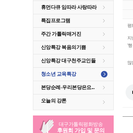
휴먼다큐 임따라 사랑따라
특집프로그램
평
주간 가톨릭매거진
지
'
신앙특강 복음의기쁨
신앙특강 대구천주교인들
많
청소년 교육특강
본당순례-우리본당은요...
오늘의 강론
대구
가톨릭
평화방송
후원회 가입 및 문의