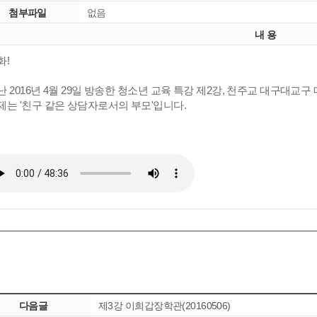
첨부파일
없음
내 용
화!
난 2016년 4월 29일 방송한 청소년 교육 특강 제2강, 천주교 대구대
제는 '친구 같은 상담자로서의 부모'입니다.
다음글
제3강 이희갑장학관(20160506)