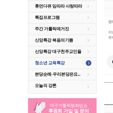
휴먼다큐 임따라 사랑따라
특집프로그램
평
주간 가톨릭매거진
지
주
신앙특강 복음의기쁨
신앙특강 대구천주교인들
청소년 교육특강
본당순례-우리본당은요...
오늘의 강론
대구
가톨릭
평화방송
후원회 가입 및 문의