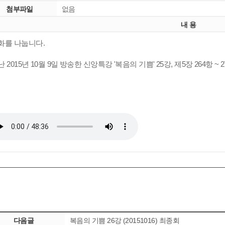
첨부파일
없음
내 용
화를 나눕니다.
 2015년 10월 9일 방송한 신앙특강 '복음의 기쁨' 25강, 제5장 264항 ~ 
다음글
복음의 기쁨 26강 (20151016) 최종회