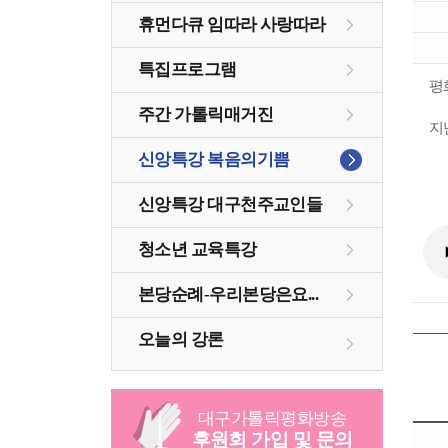
휴먼다큐 임따라 사랑따라
특집프로그램
평
주간 가톨릭매거진
지난
신앙특강 복음의기쁨
신앙특강 대구천주교인들
청소년 교육특강
본당순례-우리본당은요...
오늘의 강론
대구
가톨릭
평화방송
후원회 가입 및 문의