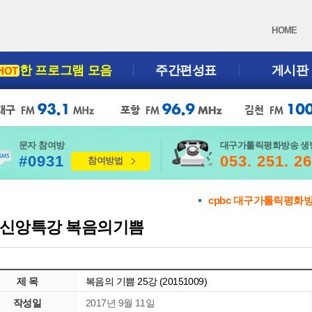
HOME
한 프로그램 모음
주간편성표
게시판
HOT
문자 참여방
대구가톨릭평화방송 생
#0931
053. 251. 2
참여방법
cpbc 대구가톨릭평화
신앙특강 복음의기쁨
제 목
복음의 기쁨 25강 (20151009)
작성일
2017년 9월 11일