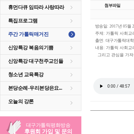
첨부파일
휴먼다큐 임따라 사랑따라
특집프로그램
방송일
: 2017
년
05
월
주제
:
가톨릭 사회교
주간 가톨릭매거진
출연
:
대구가톨릭대학교
신앙특강 복음의기쁨
내용
:
가톨릭 사회교
그리고 관심을 가져
신앙특강 대구천주교인들
청소년 교육특강
본당순례-우리본당은요...
오늘의 강론
대구
가톨릭
평화방송
후원회 가입 및 문의