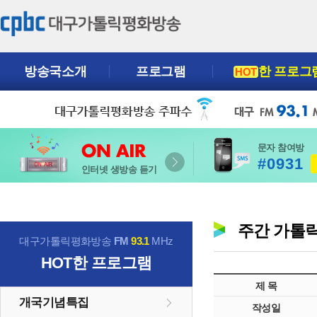
방송국소개
프로그램
한 프로그
HOT
문자 참여방
#0931
인터넷 생방송 듣기
주간 가톨
대구가톨릭평화방송
FM
93.1
MHz
HOT
한 프로그램
제 목
개국기념특집
작성일