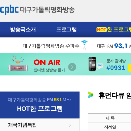
방송국소개
프로그램
한 프로그
HOT
문자 참여방
#0931
인터넷 생방송 듣기
휴먼다큐 
대구가톨릭평화방송
FM
93.1
MHz
HOT
한 프로그램
제 목
개국기념특집
작성일