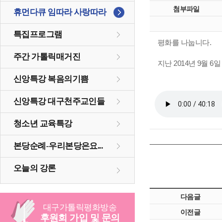
첨부파일
휴먼다큐 임따라 사랑따라
특집프로그램
평화를 나눕니다.
주간 가톨릭매거진
지난 2014년 9월 
신앙특강 복음의기쁨
신앙특강 대구천주교인들
청소년 교육특강
본당순례-우리본당은요...
오늘의 강론
다음글
대구
가톨릭
평화방송
이전글
후원회 가입 및 문의