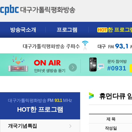
방송국소개
프로그램
한 프로그
HOT
문자 참여방
#0931
인터넷 생방송 듣기
휴먼다큐 
대구가톨릭평화방송
FM
93.1
MHz
HOT
한 프로그램
제 목
개국기념특집
작성일