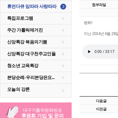
첨부파일
휴먼다큐 임따라 사랑따라
특집프로그램
평화!
주간 가톨릭매거진
지난 2014년 6월 
신앙특강 복음의기쁨
신앙특강 대구천주교인들
청소년 교육특강
본당순례-우리본당은요...
오늘의 강론
다음글
이전글
대구
가톨릭
평화방송
후원회 가입 및 문의