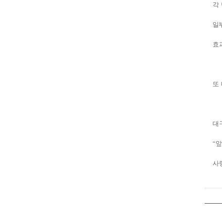
각
일
효
또
대
“
앞
사