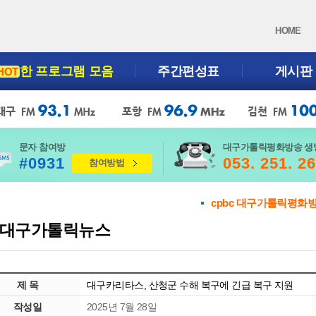
HOME
한 프로그램 모음
주간편성표
게시판
HOT
문자 참여방
대구가톨릭평화방송 생
#0931
053. 251. 2
참여방법
cpbc 대구가톨릭평화
대구가톨릭뉴스
제 목
대구카리타스, 산청군 수해 복구에 긴급 복구 지원
작성일
2025년 7월 28일