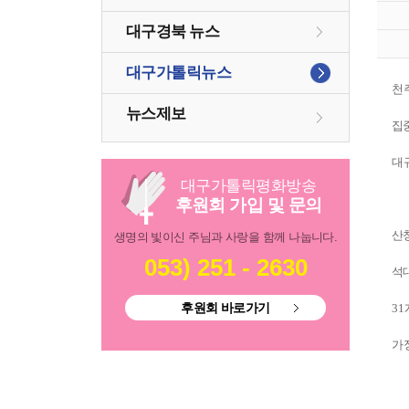
대구경북 뉴스
대구가톨릭뉴스
천
뉴스제보
집
대
대구
가톨릭
평화방송
후원회 가입 및 문의
산
생명의 빛이신 주님과 사랑을 함께 나눕니다.
053) 251 - 2630
석
후원회 바로가기
31
가