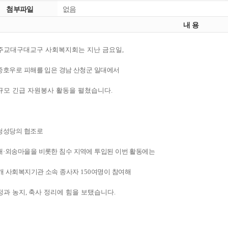
첨부파일
없음
내 용
주교대구대교구 사회복지회는 지난 금요일
,
중호우로 피해를 입은 경남 산청군 일대에서
규모 긴급 자원봉사 활동을 펼쳤습니다
.
청성당의 협조로
대
·
외송마을을 비롯한 침수 지역에 투입된 이번 활동에는
개 사회복지기관 소속 종사자
150
여명이 참여해
정과 농지
,
축사 정리에 힘을 보탰습니다
.