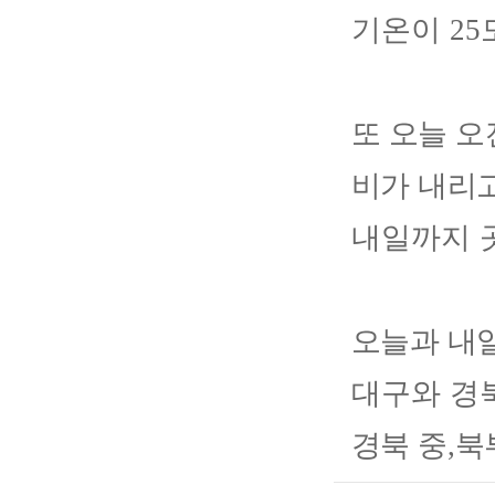
기온이
25
또 오늘 
비가 내리
내일까지 
오늘과 내
대구와 경
경북 중
,
북