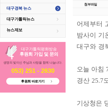
첨부파일
대구경북 뉴스
대구가톨릭뉴스
어제부터 
뉴스제보
밤사이 기
대구와 경
대구
가톨릭
평화방송
후원회 가입 및 문의
생명의 빛이신 주님과 사랑을 함께 나눕니다.
오늘 아침
053) 251 - 2630
경산
25.7
후원회 바로가기
기상청은 