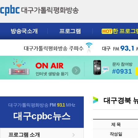
방송국소개
프로그램
한 프로그
HOT
문자 참여방
#0931
인터넷 생방송 듣기
대구경북 
대구가톨릭평화방송
FM
93.1
MHz
대구cpbc뉴스
제 목
작성일
프로그램 소개