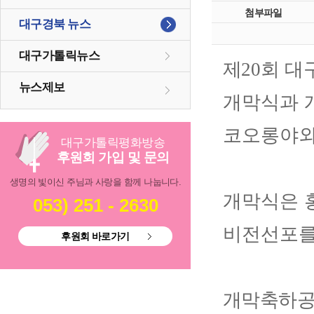
첨부파일
대구경북 뉴스
대구가톨릭뉴스
제
20
회 대
뉴스제보
개막식과 
코오롱야외
대구
가톨릭
평화방송
후원회 가입 및 문의
생명의 빛이신 주님과 사랑을 함께 나눕니다.
개막식은 
053) 251 - 2630
비전선포를
후원회 바로가기
개막축하공