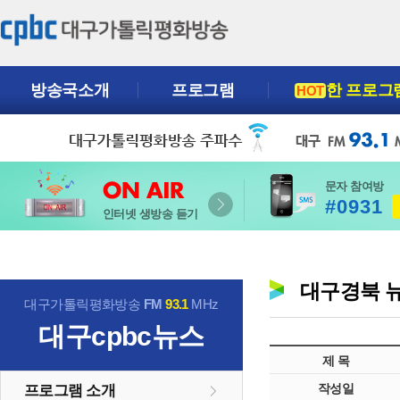
방송국소개
프로그램
한 프로그
HOT
문자 참여방
#0931
인터넷 생방송 듣기
대구경북 
대구가톨릭평화방송
FM
93.1
MHz
대구cpbc뉴스
제 목
작성일
프로그램 소개