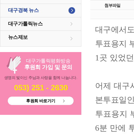
첨부파일
대구경북 뉴스
대구가톨릭뉴스
대구에서
뉴스제보
투표용지 
1
곳 있었
대구
가톨릭
평화방송
후원회 가입 및 문의
생명의 빛이신 주님과 사랑을 함께 나눕니다.
어제 대구
053) 251 - 2630
본투표일인
후원회 바로가기
투표용지 
6
분 만에