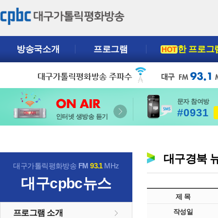
방송국소개
프로그램
한 프로그
HOT
문자 참여방
#0931
인터넷 생방송 듣기
대구경북 
대구가톨릭평화방송
FM
93.1
MHz
대구cpbc뉴스
제 목
작성일
프로그램 소개