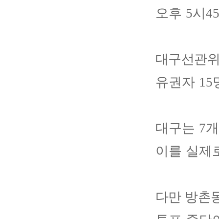
오후
5
시
4
대구선관위
유권자
15
대구는
7
개
이를 실제
다만 방촌