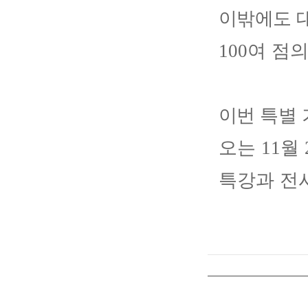
이밖에도 
100
여 점
이번 특별
오는
11
월
특강과 전