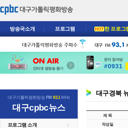
방송국소개
프로그램
한 프로그
HOT
문자 참여방
#0931
인터넷 생방송 듣기
대구경북 
대구가톨릭평화방송
FM
93.1
MHz
대구cpbc뉴스
제 목
작성일
프로그램 소개