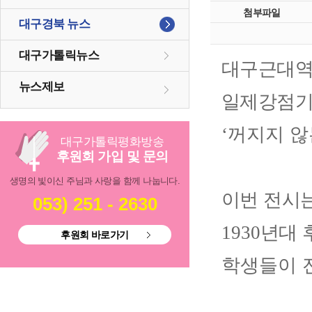
첨부파일
대구경북 뉴스
대구가톨릭뉴스
대구근대역
뉴스제보
일제강점기
‘
꺼지지 않
대구
가톨릭
평화방송
후원회 가입 및 문의
생명의 빛이신 주님과 사랑을 함께 나눕니다.
이번 전시
053) 251 - 2630
1930
년대 
후원회 바로가기
학생들이 