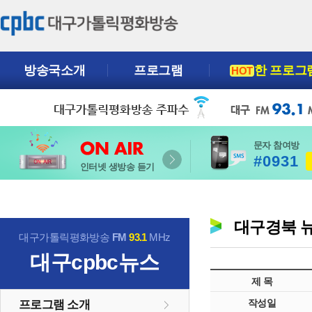
방송국소개
프로그램
한 프로그
HOT
문자 참여방
#0931
인터넷 생방송 듣기
대구경북 
대구가톨릭평화방송
FM
93.1
MHz
대구cpbc뉴스
제 목
작성일
프로그램 소개