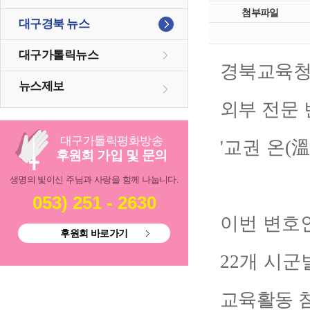
첨부파일
대구경북 뉴스
대구가톨릭뉴스
경북교육청
뉴스제보
외부 전문
대구
가톨릭
평화방송
'
교권 온
(
溫
후원회 가입 및 문의
생명의 빛이신 주님과 사랑을 함께 나눕니다.
053) 251 - 2630
이번 변호
후원회 바로가기
22
개 시군
교육활동 