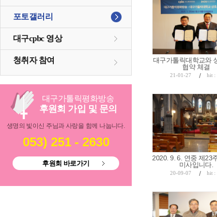
포토갤러리
대구cpbc 영상
청취자 참여
대구가톨릭대학교와 
협약 체결
/
21-01-27
hit 
대구
가톨릭
평화방송
후원회 가입 및 문의
생명의 빛이신 주님과 사랑을 함께 나눕니다.
053) 251 - 2630
2020. 9. 6. 연중 제
후원회 바로가기
미사입니다.
/
20-09-07
hit 