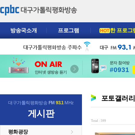
방송국소개
프로그램
한 프로그
HOT
문자 참여방
#0931
인터넷 생방송 듣기
포토갤러
대구가톨릭평화방송
FM
93.1
MHz
게시판
Total : 599
평화광장