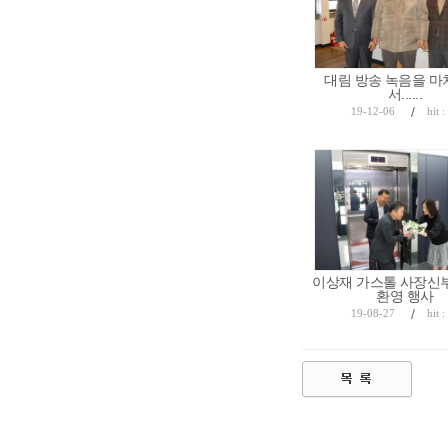
대림 방송 녹음을 마
서......
/
19-12-06
hit 
이상재 가스톨 사장신
환영 행사
/
19-08-27
hit 