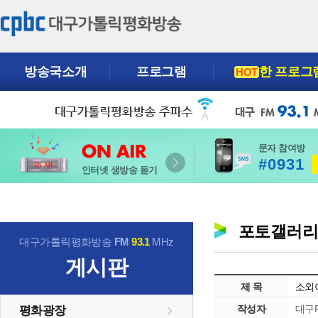
방송국소개
프로그램
한 프로그
HOT
문자 참여방
#0931
인터넷 생방송 듣기
포토갤러
대구가톨릭평화방송
FM
93.1
MHz
게시판
제 목
소외
작성자
대구P
평화광장