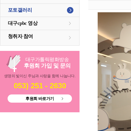
포토갤러리
대구cpbc 영상
청취자 참여
대구
가톨릭
평화방송
후원회 가입 및 문의
생명의 빛이신 주님과 사랑을 함께 나눕니다.
053) 251 - 2630
후원회 바로가기