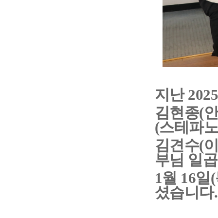
지난 202
김현종(안
(스테파노)
김견수(이
부님 일곱
1월 16
셨습니다.