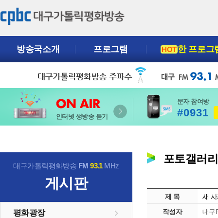
방송국소개
프로그램
한 프로그
HOT
문자 참여방
#0931
인터넷 생방송 듣기
포토갤러
대구가톨릭평화방송
FM
93.1
MHz
게시판
제 목
새 사
작성자
대구P
평화광장