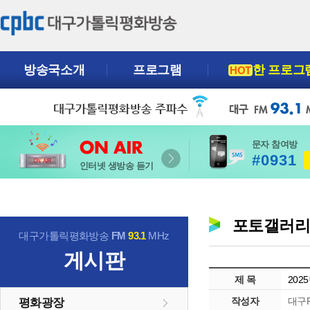
방송국소개
프로그램
한 프로그
HOT
문자 참여방
#0931
인터넷 생방송 듣기
포토갤러
대구가톨릭평화방송
FM
93.1
MHz
게시판
제 목
202
작성자
대구P
평화광장