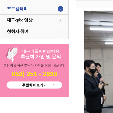
포토갤러리
대구cpbc 영상
청취자 참여
대구
가톨릭
평화방송
후원회 가입 및 문의
생명의 빛이신 주님과 사랑을 함께 나눕니다.
053) 251 - 2630
후원회 바로가기