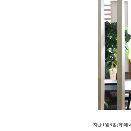
지난
1
월
9
일
(
화
)
에 