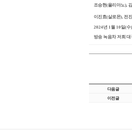
조승현(율리아노), 
이진효(살로몬), 전
2024
년
1
월
10
일
(
수
방송 녹음차 저희 
다음글
이전글