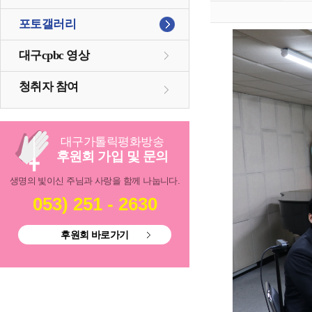
포토갤러리
대구cpbc 영상
청취자 참여
대구
가톨릭
평화방송
후원회 가입 및 문의
생명의 빛이신 주님과 사랑을 함께 나눕니다.
053) 251 - 2630
후원회 바로가기