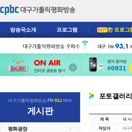
방송국소개
프로그램
한 프로그
HOT
문자 참여방
#0931
인터넷 생방송 듣기
포토갤러
대구가톨릭평화방송
FM
93.1
MHz
게시판
제 목
새 사
작성자
대구P
평화광장