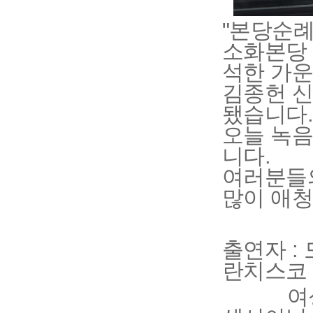
"본당순례
소화본당
석한 가
김종헌 신
됐습니다
오늘 녹음
니다.
여러분들의
많이 애
출연자 :
란치스코
여성부회