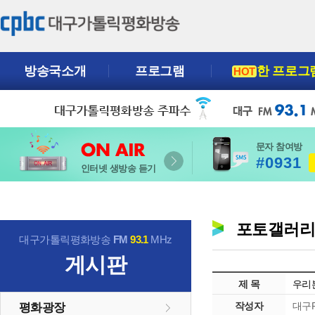
방송국소개
프로그램
한 프로그
HOT
문자 참여방
#0931
인터넷 생방송 듣기
포토갤러
대구가톨릭평화방송
FM
93.1
MHz
게시판
제 목
우리
작성자
대구P
평화광장