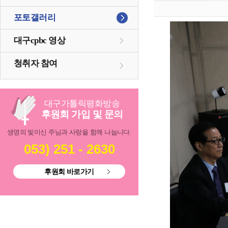
포토갤러리
대구cpbc 영상
청취자 참여
대구
가톨릭
평화방송
후원회 가입 및 문의
생명의 빛이신 주님과 사랑을 함께 나눕니다.
053) 251 - 2630
후원회 바로가기