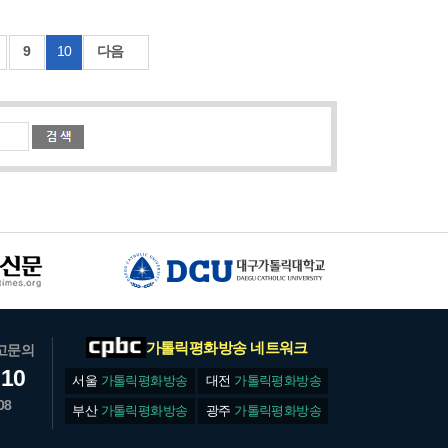
9
10
다음
가톨릭평화방송 네트워크
고문의
610
서울
가톨릭평화방송
대전
가톨릭평화방송
08
부산
가톨릭평화방송
광주
가톨릭평화방송