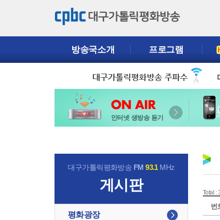
방송국소개
프로그램
인터넷 생방송 듣기
대구가톨릭평화방송
FM
93.1
MHz
게시판
Total :
번
평화광장