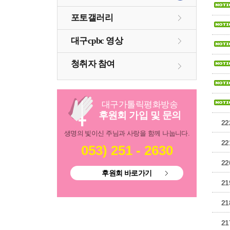
포토갤러리
대구cpbc 영상
청취자 참여
대구
가톨릭
평화방송
후원회 가입 및 문의
22
생명의 빛이신 주님과 사랑을 함께 나눕니다.
22
053) 251 - 2630
22
후원회 바로가기
21
21
21