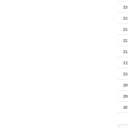
21
21
21
21
21
21
21
20
20
20