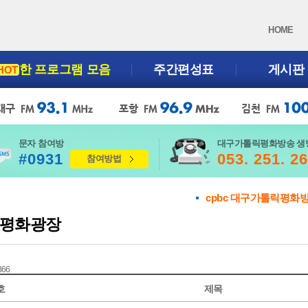
HOME
한 프로그램 모음
주간편성표
게시판
HOT
문자 참여방
대구가톨릭평화방송 생
#0931
053. 251. 2
참여방법
cpbc 대구가톨릭평화
평화광장
 366
호
제목