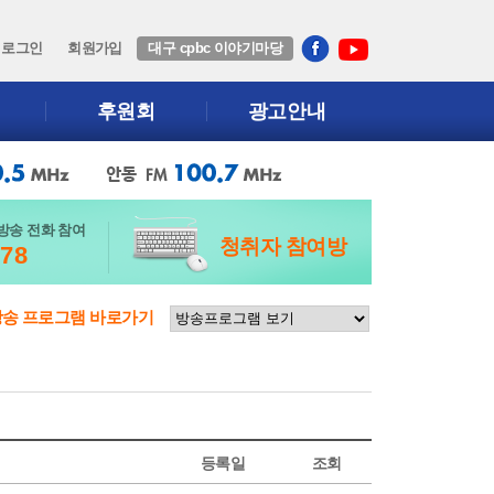
로그인
회원가입
대구 cpbc 이야기마당
후원회
광고안내
방송 전화 참여
청취자 참여방
678
방송 프로그램 바로가기
등록일
조회