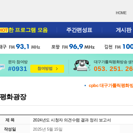
HOME
한 프로그램 모음
주간편성표
게시판
HOT
문자 참여방
대구가톨릭평화방송 생
#0931
053. 251. 2
참여방법
cpbc 대구가톨릭평화
평화광장
제 목
2024년도 시청자 의견수렴 결과 정리 보고서
작성일
2025년 5월 15일