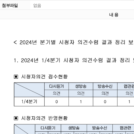
첨부파일
없음
내 용