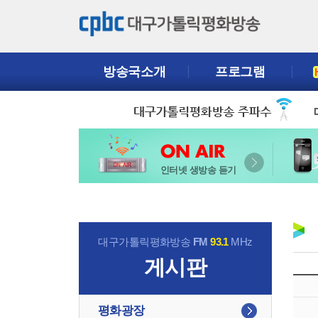
방송국소개
프로그램
인터넷 생방송 듣기
대구가톨릭평화방송
FM
93.1
MHz
게시판
평화광장